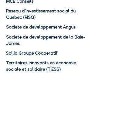
MCE Conseils
Réseau d’investissement social du
Québec (RISQ)
Société de développement Angus
Société de développement de la Baie-
James
Sollio Groupe Coopératif
Territoires innovants en économie
sociale et solidaire (TIESS)
Centre
interdisciplinaire de
recherche et
d’information sur les
entreprises collectives